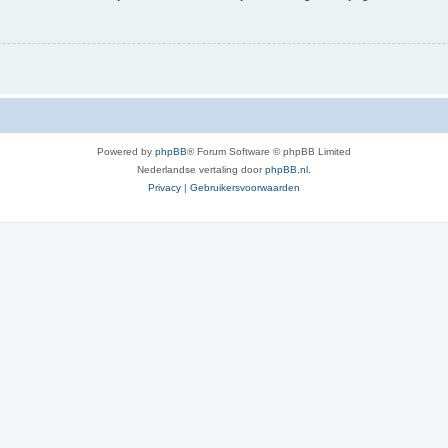
Powered by
phpBB
® Forum Software © phpBB Limited
Nederlandse vertaling door
phpBB.nl
.
Privacy
|
Gebruikersvoorwaarden