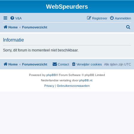
WebSpeurders
V&A
Registreer
Aanmelden
Z
Home
Forumoverzicht
o
Informatie
e
k
Sorry, dit forum is momenteel niet beschikbaar.
Home
Forumoverzicht
Contact
Verwijder cookies
Alle tijden zijn
UTC
Powered by
phpBB
® Forum Software © phpBB Limited
Nederlandse vertaling door
phpBB.nl
.
Privacy
|
Gebruikersvoorwaarden