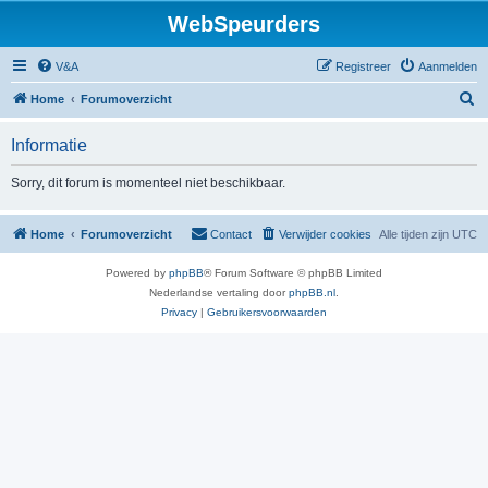
WebSpeurders
V&A
Registreer
Aanmelden
Z
Home
Forumoverzicht
o
Informatie
e
k
Sorry, dit forum is momenteel niet beschikbaar.
Home
Forumoverzicht
Contact
Verwijder cookies
Alle tijden zijn
UTC
Powered by
phpBB
® Forum Software © phpBB Limited
Nederlandse vertaling door
phpBB.nl
.
Privacy
|
Gebruikersvoorwaarden