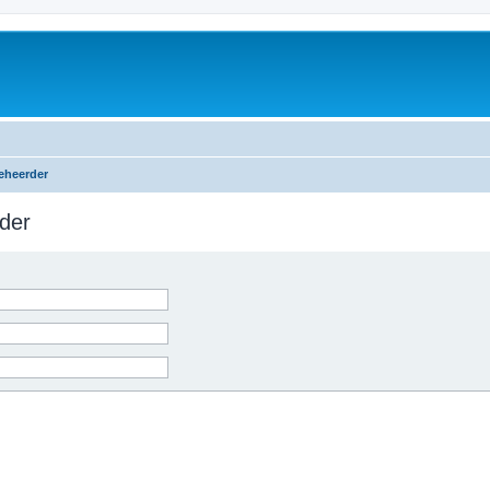
eheerder
der