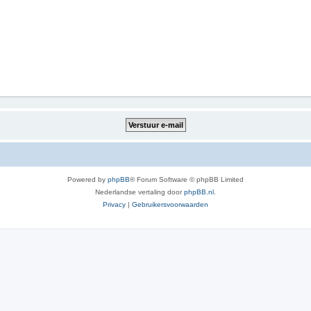
Powered by
phpBB
® Forum Software © phpBB Limited
Nederlandse vertaling door
phpBB.nl
.
Privacy
|
Gebruikersvoorwaarden