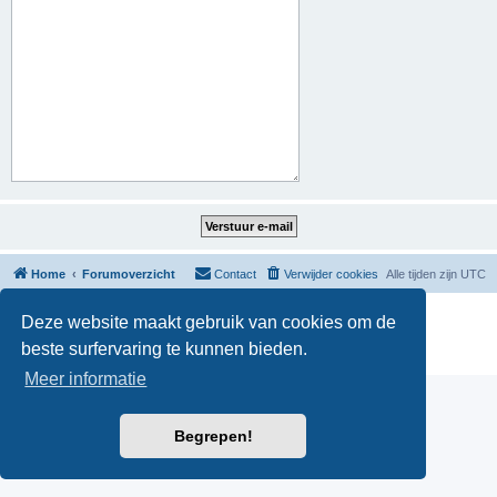
Home
Forumoverzicht
Contact
Verwijder cookies
Alle tijden zijn
UTC
Powered by
phpBB
® Forum Software © phpBB Limited
Deze website maakt gebruik van cookies om de
Nederlandse vertaling door
phpBB.nl
.
beste surfervaring te kunnen bieden.
Privacy
|
Gebruikersvoorwaarden
Meer informatie
Begrepen!