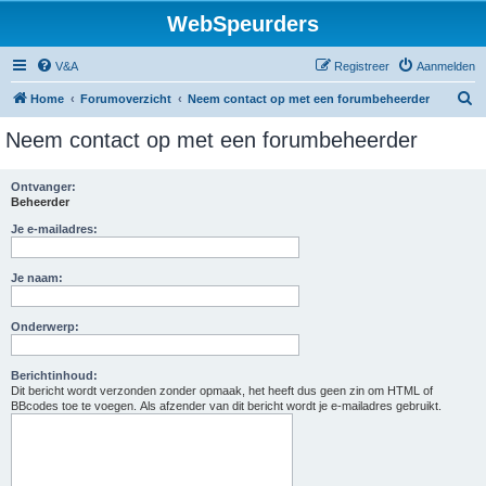
WebSpeurders
V&A
Registreer
Aanmelden
Z
Home
Forumoverzicht
Neem contact op met een forumbeheerder
o
Neem contact op met een forumbeheerder
e
k
Ontvanger:
Beheerder
Je e-mailadres:
Je naam:
Onderwerp:
Berichtinhoud:
Dit bericht wordt verzonden zonder opmaak, het heeft dus geen zin om HTML of
BBcodes toe te voegen. Als afzender van dit bericht wordt je e-mailadres gebruikt.